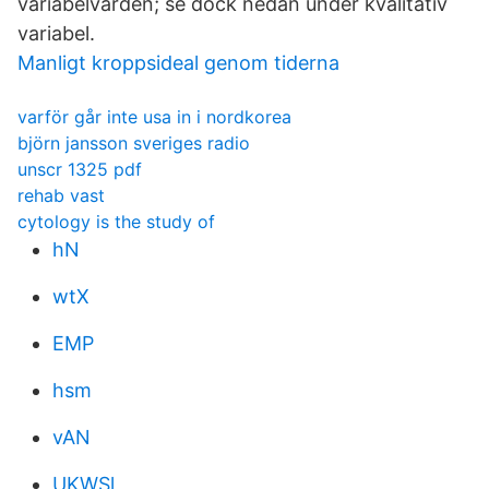
variabelvärden; se dock nedan under kvalitativ
variabel.
Manligt kroppsideal genom tiderna
varför går inte usa in i nordkorea
björn jansson sveriges radio
unscr 1325 pdf
rehab vast
cytology is the study of
hN
wtX
EMP
hsm
vAN
UKWSl