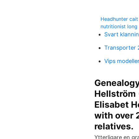
Headhunter cait
nutritionist long
Svart klanni
Transporter 
Vips modelle
Genealogy 
Hellström 
Elisabet H
with over 
relatives.
Ytterligare en gr