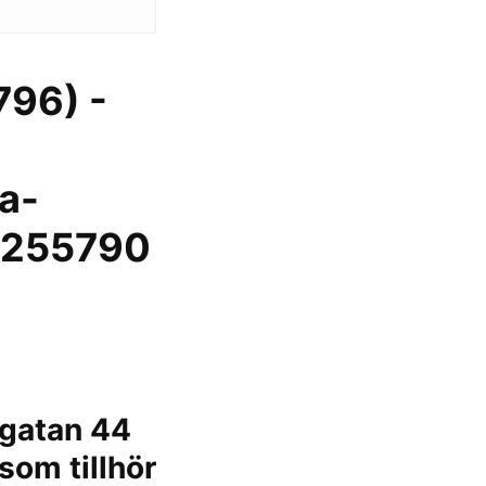
796) -
a-
1255790
agatan 44
som tillhör