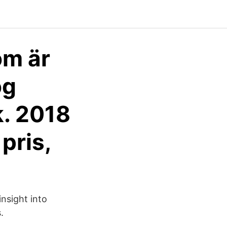
öm är
og
k. 2018
pris,
nsight into
.