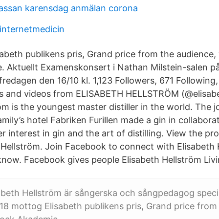
kassan karensdag anmälan corona
 internetmedicin
abeth publikens pris, Grand price from the audience, 
 Aktuellt Examenskonsert i Nathan Milstein-salen p
redagen den 16/10 kl. 1,123 Followers, 671 Following,
s and videos from ELISABETH HELLSTRÖM (@elisabe
öm is the youngest master distiller in the world. The j
ily’s hotel Fabriken Furillen made a gin in collabor
 interest in gin and the art of distilling. View the pro
Hellström. Join Facebook to connect with Elisabeth 
now. Facebook gives people Elisabeth Hellström Livi
abeth Hellström är sångerska och sångpedagog speci
018 mottog Elisabeth publikens pris, Grand price from