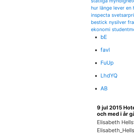
statliga myndighete
hur länge lever en
inspecta svetsarpr
bestick nysilver fra
ekonomi studentm
bE
favl
FuUp
LhdYQ
AB
9 jul 2015 Hot
och med i år g
Elisabeth Hell
Elisabeth_Hell