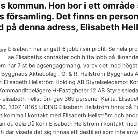
s kommun. Hon bor i ett område s
s församling. Det finns en perso
d på denna adress, Elisabeth Hel
Elisabeth har angett 6 jobb i sin profil. Se hela pro
se Elisabeths kontakter och hitta jobb på liknande
röm har 7 st bolagsengagemang, varav det med högst
m Byggnads Aktiebolag . G. & R. Hellström Byggnads 
t Elisabeth Hellström Holding AB Styrelseledamot K
 Kommanditdelägare H-Fastigheter 12 AB Styrelseled
B elisabeth hellström gav 369 personer Karta. Elisabe
 10, 1307 18165 LIDING Elisabeth Hellström finns på
tt komma i kontakt med Elisabeth Hellström och and
 du dela Då kom Elisabeth Hellström i kontakt med
 där visade det sig finnas ett destilleri som inte anv