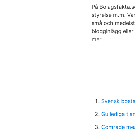
På Bolagsfakta.se
styrelse m.m. Va
små och medelsto
blogginlägg eller
mer.
Svensk bosta
Gu lediga tja
Comrade me