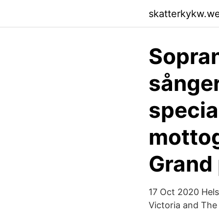
skatterkykw.w
Sopran
sånge
specia
mottog
Grand 
17 Oct 2020 Hels
Victoria and The 