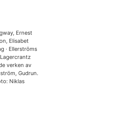
ngway, Ernest
n, Elisabet
ag · Ellerströms
f Lagercrantz
de verken av
lström, Gudrun.
to: Niklas