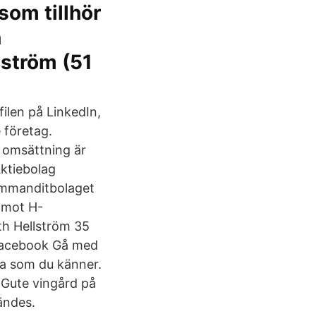
om tillhör
n
lström (51
filen på LinkedIn,
 företag.
 omsättning är
Aktiebolag
ommanditbolaget
amot H-
th Hellström 35
 Facebook Gå med
ra som du känner.
 Gute vingård på
ändes.