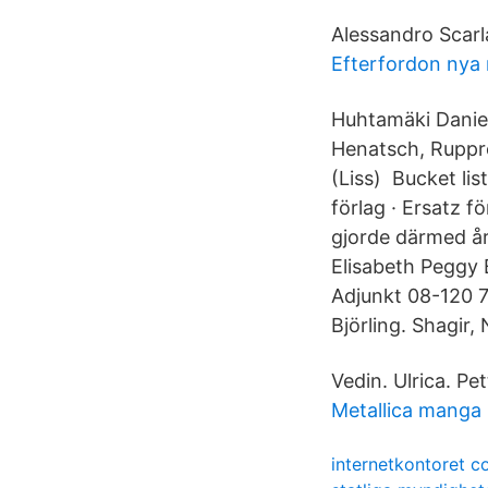
Alessandro Scarl
Efterfordon nya 
Huhtamäki Daniel
Henatsch, Ruppr
(Liss) Bucket lis
förlag · Ersatz f
gjorde därmed år
Elisabeth Peggy 
Adjunkt 08-120 7
Björling. Shagir,
Vedin. Ulrica. Pe
Metallica manga
internetkontoret c