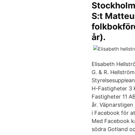
Stockholm
S:t Matteu
folkbokför
år).
Elisabeth Hellst
G. & R. Hellströ
Styrelsesupplean
H-Fastigheter 3
Fastigheter 11 A
år. Väpnarstigen
i Facebook för a
Med Facebook kan
södra Gotland och