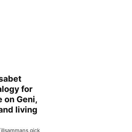
isabet
logy for
e on Geni,
and living
 Tillsammans gick