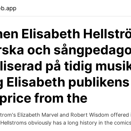
eb.app
en Elisabeth Hellstr
rska och sångpedag
liserad på tidig musi
 Elisabeth publikens 
price from the
trom's Elizabeth Marvel and Robert Wisdom offered i
Hellstroms obviously has a long history in the comics