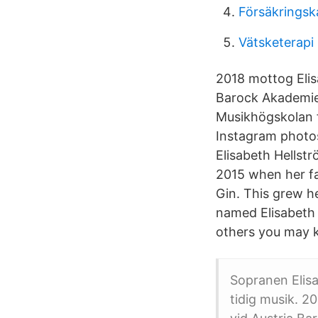
Försäkrings
Vätsketerapi
2018 mottog Elis
Barock Akademie.
Musikhögskolan f
Instagram photo
Elisabeth Hellstr
2015 when her fam
Gin. This grew her
named Elisabeth 
others you may k
Sopranen Elis
tidig musik. 2