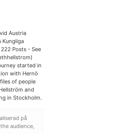
vid Austria
å Kungliga
 222 Posts - See
thhellstrom)
ourney started in
ation with Hernö
files of people
Hellström and
ng in Stockholm.
aliserad på
 the audience,