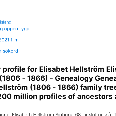
 island
ng oppen rygg
2021 film
n sökord
profile for Elisabet Hellström El
(1806 - 1866) - Genealogy Genea
ellström (1806 - 1866) family tre
200 million profiles of ancestors 
anne, Elisabeth Hellström Sjöborg, 68, anslöt också.