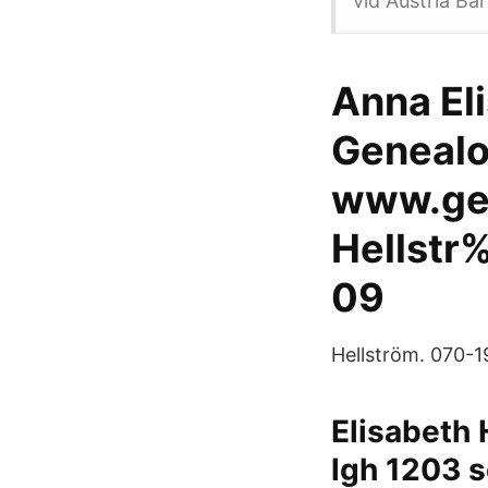
vid Austria Ba
Anna Eli
Genealo
www.gen
Hellst
09
Hellström. 070-1
Elisabeth 
lgh 1203 s