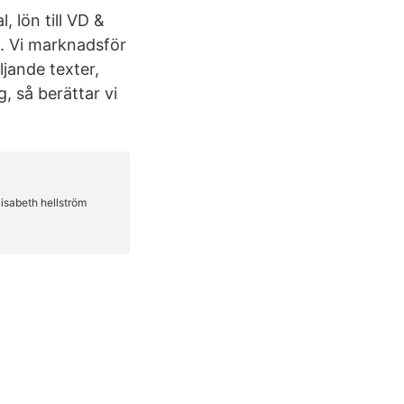
 lön till VD &
. Vi marknadsför
jande texter,
, så berättar vi