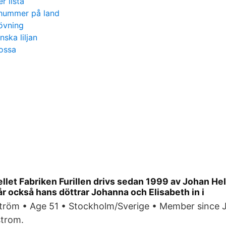
r lista
 hummer på land
övning
nska liljan
ossa
ellet Fabriken Furillen drivs sedan 1999 av Johan He
år också hans döttrar Johanna och Elisabeth in i
ström • Age 51 • Stockholm/Sverige • Member since Ja
strom.