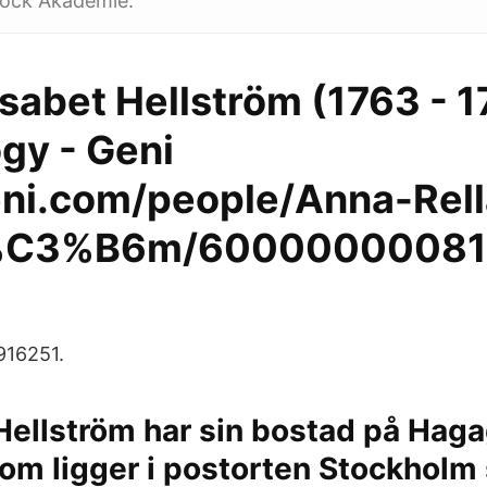
rock Akademie.
sabet Hellström (1763 - 1
gy - Geni
i.com/people/Anna-Rell
r%C3%B6m/6000000008
916251.
Hellström har sin bostad på Hag
om ligger i postorten Stockholm 