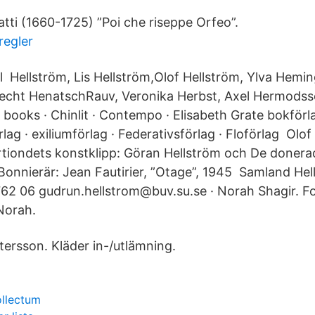
atti (1660-1725) ”Poi che riseppe Orfeo”.
regler
 Hellström, Lis Hellström,Olof Hellström, Ylva Hemi
echt HenatschRauv, Veronika Herbst, Axel Hermodsso
t books · Chinlit · Contempo · Elisabeth Grate bokförl
örlag · exiliumförlag · Federativsförlag · Floförlag Olo
tiondets konstklipp: Göran Hellström och De donera
Bonnierär: Jean Fautirier, ”Otage”, 1945 Samland Hel
62 06 gudrun.hellstrom@buv.su.se · Norah Shagir. Fo
 Norah.
ttersson. Kläder in-/utlämning.
ollectum